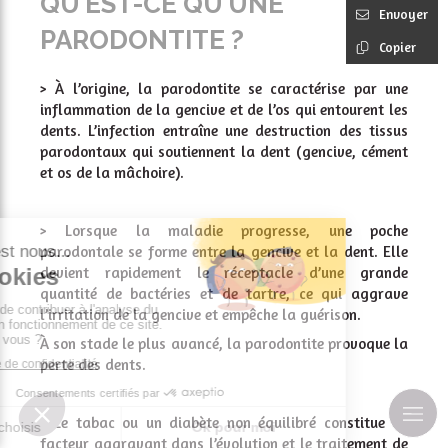
QU’EST-CE QU’UNE
Envoyer
PARODONTITE ?
Copier
> À l’origine, la parodontite se caractérise par une
inflammation de la gencive et de l’os qui entourent les
dents. L’infection entraîne une destruction des tissus
parodontaux qui soutiennent la dent (gencive, cément
et os de la mâchoire).
> Lorsque la maladie progresse, une poche
parodontale se forme entre la gencive et la dent. Elle
devient rapidement le réceptacle d’une grande
quantité de bactéries et de tartre, ce qui aggrave
l’irritation de la gencive et empêche la guérison.
À son stade le plus avancé, la parodontite provoque la
perte des dents.
> Le tabac ou un diabète non équilibré constitue un
facteur aggravant dans l’évolution et le traitement de