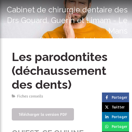
Cabinet de chirurgie dentaire des
Drs Gouard, Guerin et Limam - Le
Mans
Parodontologie - Implantologie exclusives
Les parodontites
(déchaussement
des dents)
Fiches conseils
Partager
Twitter
Télécharger la version PDF
Partager
Partager