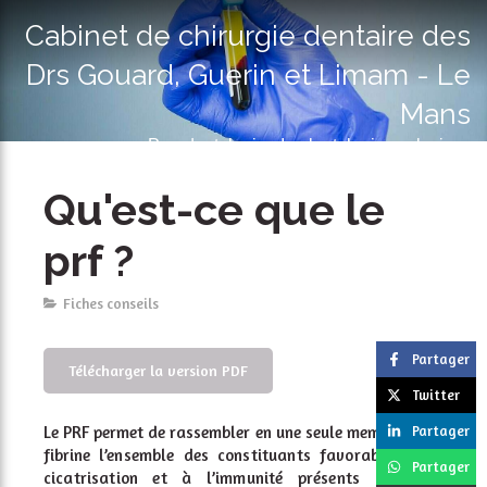
Cabinet de chirurgie dentaire des
Drs Gouard, Guerin et Limam - Le
Mans
Parodontologie - Implantologie exclusives
Qu'est-ce que le
prf ?
Fiches conseils
Partager
Télécharger la version PDF
Twitter
Le PRF permet de rassembler en une seule membrane de
Partager
fibrine
l’ensemble des constituants favorables à la
Partager
cicatrisation et à
l’immunité présents dans un