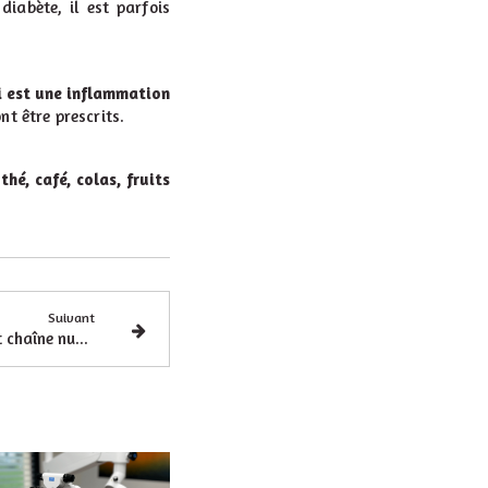
iabète, il est parfois
i est une inflammation
nt être prescrits.
é, café, colas, fruits
Suivant
Reconstructions dentaires et chaîne numérique