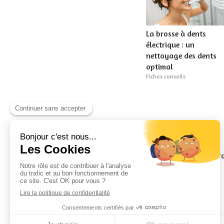
La brosse à dents
électrique : un
nettoyage des dents
optimal
Fiches conseils
Cabinet de chirurgie dentaire des Drs Gouar
Geurin et Limam-Le Mans
2 Bis Boulevard Bobby Sands
72000
LE MANS
+33 2 72 88 11 11