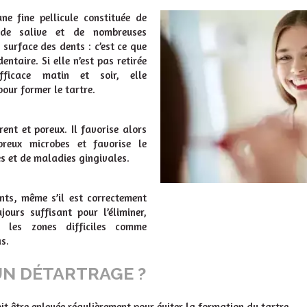
ne fine pellicule constituée de
, de salive et de nombreuses
 surface des dents : c’est ce que
entaire. Si elle n’est pas retirée
ficace matin et soir, elle
pour former le tartre.
rent et poreux. Il favorise alors
breux microbes et favorise le
s et de maladies gingivales.
nts, même s’il est correctement
jours suffisant pour l’éliminer,
s les zones difficiles comme
s.
N DÉTARTRAGE ?
it être enlevée régulièrement pour éviter la formation du tartre.