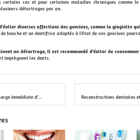
 certains cas et pour certaines maladies chroniques comme le d
plusieurs détartrages par an.
’éviter diverses affections des gencives, comme la gingivite qu
 de bouche et un dentifrice adaptés à l’état de vos gencives pourro
uivent un détartrage, il est recommandé d’éviter de consommer th
et imprègnent les dents.
La mise en charge immédiate d’une prothèse sur un implant (mci)
res