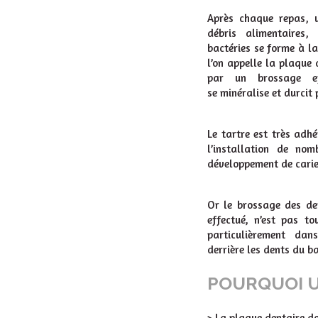
Après chaque repas, u
débris alimentaires
bactéries se forme à la
l’on appelle la plaque d
par un brossage ef
se minéralise et durcit 
Le tartre est très adhé
l’installation de nom
développement de carie
Or le brossage des de
effectué, n’est pas tou
particulièrement dan
derrière les dents du ba
POURQUOI U
> La plaque dentaire do